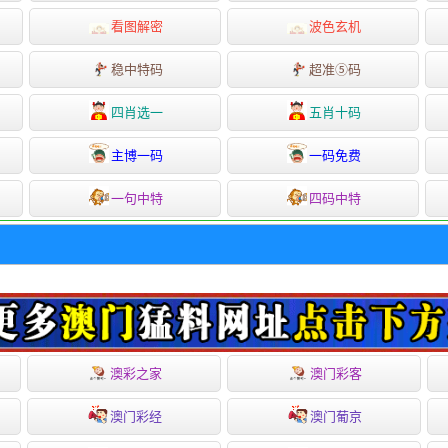
看图解密
波色玄机
稳中特码
超准⑤码
四肖选一
五肖十码
主博一码
一码免费
一句中特
四码中特
澳彩之家
澳门彩客
澳门彩经
澳门葡京