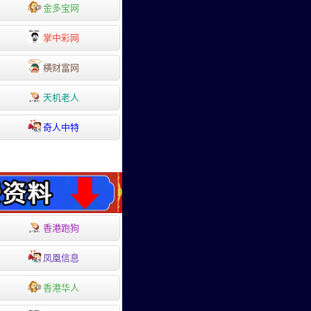
金多宝网
掌中彩网
横财富网
天机老人
奇人中特
香港跑狗
凤凰信息
香港华人