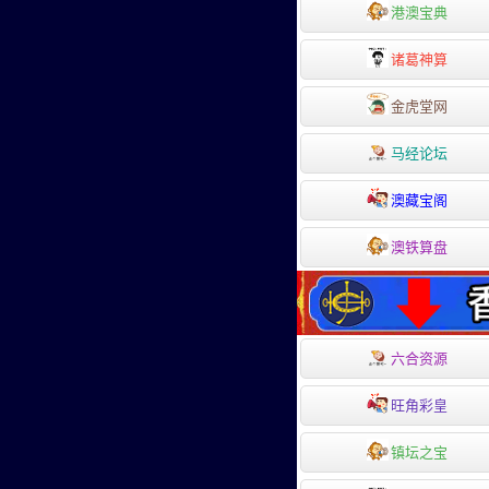
港澳宝典
诸葛神算
金虎堂网
马经论坛
澳藏宝阁
澳铁算盘
六合资源
旺角彩皇
镇坛之宝