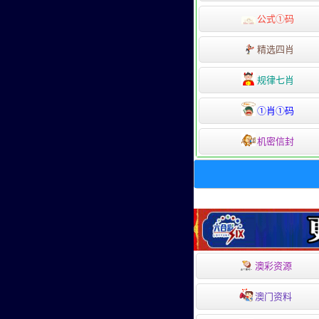
公式①码
精选四肖
规律七肖
①肖①码
机密信封
澳彩资源
澳门资料