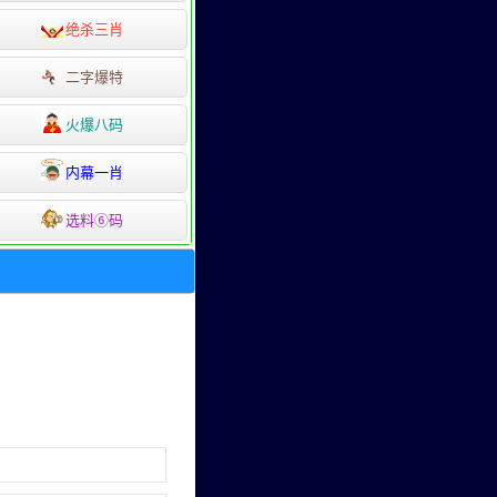
绝杀三肖
二字爆特
火爆八码
内幕一肖
选料⑥码