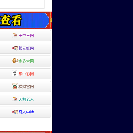
王中王网
状元红网
金多宝网
掌中彩网
横财富网
天机老人
奇人中特