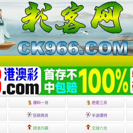
爆料一肖
绝密三肖
狂砸两肖
半波爆特
精准内幕
无错六肖