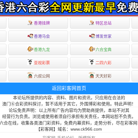
香港挂牌
特区总站
香港马会
博发世家
香港九龙
六合宝典
亚视彩票
二四六彩
六叔公网
天天好彩
返回彩客网首页
本论坛所提供的内容、资料、图片和资讯，只应用在合法的
澳门⑥合彩资料探讨，暂不适用于其它，外围博彩和使用。特此声明！
论坛免责声明：以上所有广告内容均为赞助商提供，本站不对其
经营行为负责。浏览或使用者须自行承担有关责任，本网站恕不负责。
六合在线，收集各类澳门彩资料，免费内幕资料，走势分析，尽在彩客
【彩客网】域名：www.ck966.com
彩客网-手机论坛
-
版權所有