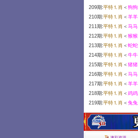
209期:
平特⒈肖
＜
狗狗
210期:
平特⒈肖
＜
羊羊
211期:
平特⒈肖
＜
马马
212期:
平特⒈肖
＜
猴猴
213期:
平特⒈肖
＜
蛇蛇
214期:
平特⒈肖
＜
牛牛
215期:
平特⒈肖
＜
猪猪
216期:
平特⒈肖
＜
马马
217期:
平特⒈肖
＜
羊羊
218期:
平特⒈肖
＜
鸡鸡
219期:
平特⒈肖
＜
兔兔
澳彩资源