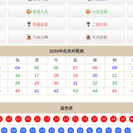
香港九龙
六合宝典
亚视彩票
二四六彩
六叔公网
天天好彩
2026年生肖对照表
龙
兔
虎
牛
鼠
猪
狗
3
04
05
06
07
08
09
5
16
17
18
19
20
21
7
28
29
30
31
32
33
9
40
41
42
43
44
45
波色表
1
02
07
08
12
13
18
19
23
24
29
30
34
35
4
03
04
09
10
14
15
20
25
26
31
36
37
41
42