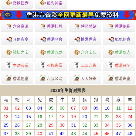
澳铁算盘
报彩神童
六合资源
香港挂牌
特区总站
香港跑狗
旺角彩皇
香港马会
博发世家
凤凰信息
镇坛之宝
香港九龙
六合宝典
香港华人
生财有道
亚视彩票
二四六彩
香港开奖
香港创富
六叔公网
天天好彩
香港彩富
2026年生肖对照表
马
蛇
龙
兔
虎
牛
鼠
猪
狗
鸡
猴
羊
01
02
03
04
05
06
07
08
09
10
11
12
13
14
15
16
17
18
19
20
21
22
23
24
25
26
27
28
29
30
31
32
33
34
35
36
37
38
39
40
41
42
43
44
45
46
47
48