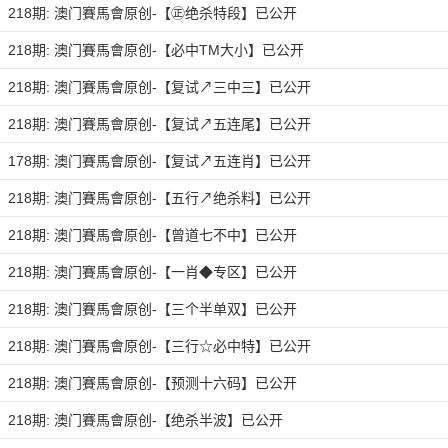
218期: 澳门賽馬會原创-【㊣绝杀特段】已公开
218期: 澳门賽馬會原创-【必中TM大小】已公开
218期: 澳门賽馬會原创-【复试↗三中三】已公开
218期: 澳门賽馬會原创-【复试↗五连尾】已公开
178期: 澳门賽馬會原创-【复试↗五连肖】已公开
218期: 澳门賽馬會原创-【五行↗绝杀料】已公开
218期: 澳门賽馬會原创-【曾道七不中】已公开
218期: 澳门賽馬會原创-【一肖◆专区】已公开
218期: 澳门賽馬會原创-【三个半单双】已公开
218期: 澳门賽馬會原创-【三行☆必中特】已公开
218期: 澳门賽馬會原创-【预测十六码】已公开
218期: 澳门賽馬會原创-【绝杀半波】已公开