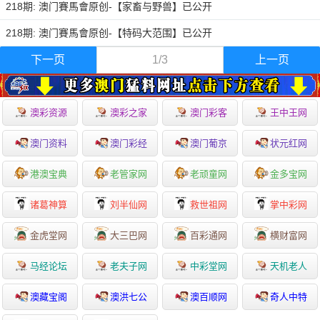
218期: 澳门賽馬會原创-【家畜与野兽】已公开
218期: 澳门賽馬會原创-【特码大范围】已公开
下一页
1/3
上一页
澳彩资源
澳彩之家
澳门彩客
王中王网
澳门资料
澳门彩经
澳门葡京
状元红网
港澳宝典
老管家网
老顽童网
金多宝网
诸葛神算
刘半仙网
救世祖网
掌中彩网
金虎堂网
大三巴网
百彩通网
横财富网
马经论坛
老夫子网
中彩堂网
天机老人
澳藏宝阁
澳洪七公
澳百顺网
奇人中特