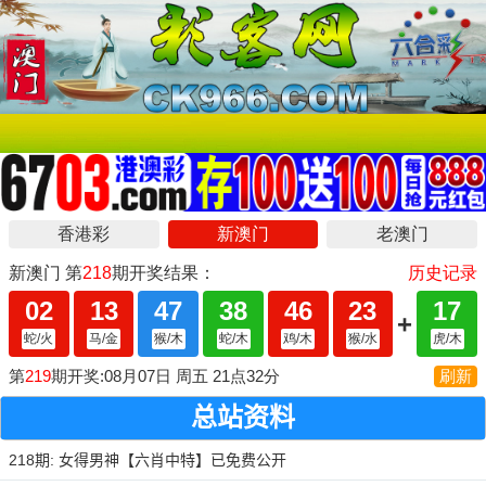
总站资料
218期: 女得男神【六肖中特】已免费公开