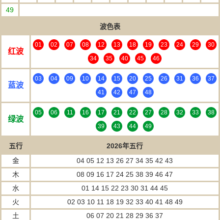
49
波色表
01
02
07
08
12
13
18
19
23
24
29
30
红波
34
35
40
45
46
03
04
09
10
14
15
20
25
26
31
36
37
蓝波
41
42
47
48
05
06
11
16
17
21
22
27
28
32
33
38
绿波
39
43
44
49
五行
2026年五行
金
04 05 12 13 26 27 34 35 42 43
木
08 09 16 17 24 25 38 39 46 47
水
01 14 15 22 23 30 31 44 45
火
02 03 10 11 18 19 32 33 40 41 48 49
土
06 07 20 21 28 29 36 37